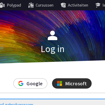
Polypad
Cursussen
Activiteiten
l
Log in
Google
Microsoft
 of gebruikersnaam