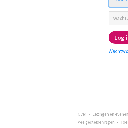
Wacht
Log i
Wachtwo
Over
•
Lezingen en evene
Veelgestelde vragen
•
Toe